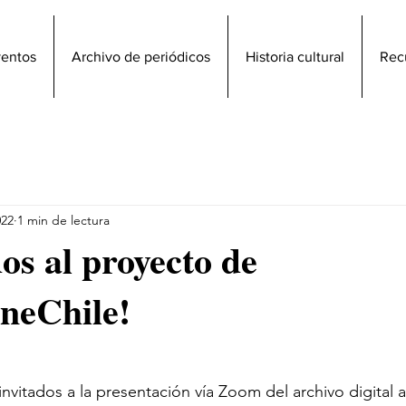
ventos
Archivo de periódicos
Historia cultural
Rec
022
1 min de lectura
os al proyecto de
neChile!
nvitados a la presentación vía Zoom del archivo digital a