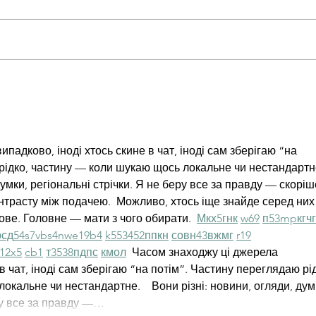
падково, іноді хтось скине в чат, іноді сам зберігаю “на 
рідко, частину — коли шукаю щось локальне чи нестандартне
думки, регіональні стрічки. Я не беру все за правду — скоріш
нтрасту між подачею.  Можливо, хтось іще знайде серед них
ве. Головне — мати з чого обирати.  
М
к
х
5
г
нк
w69
п
53
mp
кг
чг
р
сд
54
s7
vb
s4
nw
e19
b4
k55
34
52
пп
кн
с
о
вн
43
вж
мг
r19
1
2x5
cb1
т
35
38
пд
пс
км
ол
  Часом знаходжу ці джерела 
в чат, іноді сам зберігаю “на потім”. Частину переглядаю рід
кальне чи нестандартне.    Вони різні: новини, огляди, дум
еру все за правду —…