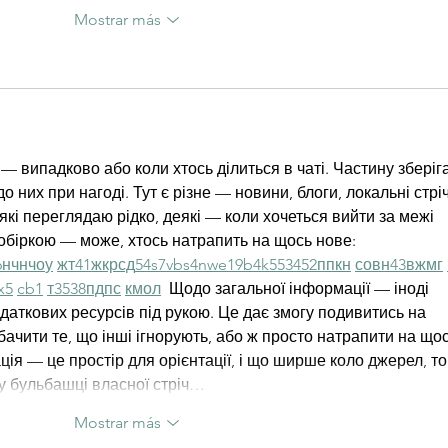
Mostrar más
— випадково або коли хтось ділиться в чаті. Частину зберіг
о них при нагоді. Тут є різне — новини, блоги, локальні стріч
які переглядаю рідко, деякі — коли хочеться вийти за межі 
обіркою — може, хтось натрапить на щось нове:  
6
н
чн
чо
у
жт
41
ж
кр
сд
54
s7
vb
s4
nw
e19
b4
k55
34
52
пп
кн
с
о
вн
43
вж
мг
x5
cb1
т
35
38
пд
пс
км
ол
  Щодо загальної інформації — іноді 
даткових ресурсів під рукою. Це дає змогу подивитись на 
бачити те, що інші ігнорують, або ж просто натрапити на щос
ія — це простір для орієнтації, і що ширше коло джерел, то
у бульбашці власної стріч…
Mostrar más