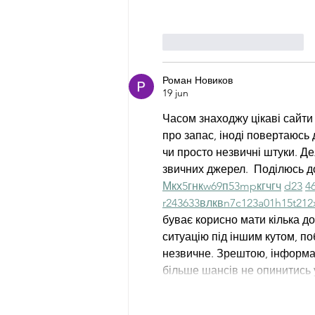
Me gusta
Reaccionar
Роман Новиков
19 jun
Часом знаходжу цікаві сайти 
про запас, іноді повертаюсь д
чи просто незвичні штуки. Де
звичних джерел.  Поділюсь д
М
к
х
5
г
нк
w69
п
53
mp
кг
чг
ч
d23
4
r24
36
33
вл
кв
n7
c123
a01
h15
t21
2
буває корисно мати кілька до
ситуацію під іншим кутом, по
незвичне. Зрештою, інформац
більше шансів не опинитись 