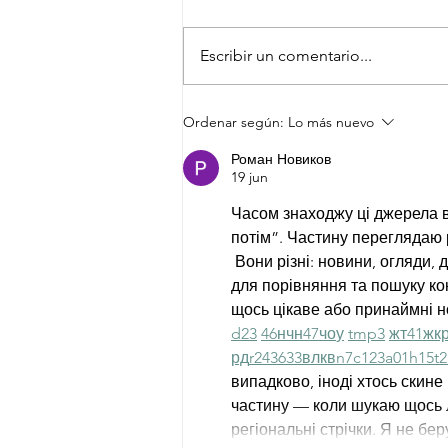
Escribir un comentario...
AnglophoneChile is very
Ordenar según:
Lo más nuevo
excited to present our work at
Роман Новиков
the Ciclo de Conferencias del
19 jun
Pecbal!
Часом знаходжу ці джерела ви
потім”. Частину переглядаю 
 Вони різні: новини, огляди, 
для порівняння та пошуку ко
щось цікаве або принаймні но
d23
46
н
чн
47
чо
у
tmp3
жт
41
ж
к
рд
r24
36
33
вл
кв
n7
c123
a01
h15
t2
випадково, іноді хтось скине 
частину — коли шукаю щось ло
регіональні стрічки. Я не б