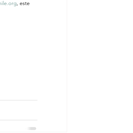
ile.org
, este 