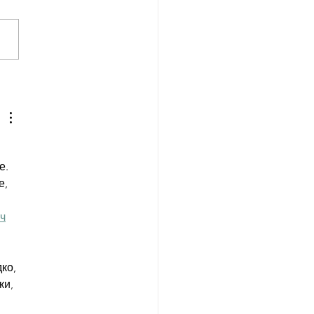
.   
е, 
 
ч
ко, 
ки, 