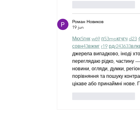
Me gusta
Reaccionar
Роман Новиков
19 jun
М
к
х
5
г
нк
w69
п
53
mp
кг
чг
ч
d23
с
о
вн
43
вж
мг
r19
рд
r24
36
33
вл
к
джерела випадково, іноді хтос
переглядаю рідко, частину — 
новини, огляди, думки, регіо
порівняння та пошуку контра
цікаве або принаймні нове. 
Me gusta
Reaccionar