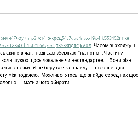
46
н
чн
47
чо
у
tmp3
жт
41
ж
кр
сд
54
s7
vb
s4
nw
e19
b4
k55
34
52
пп
кн
в
n7
c123
a01
h15
t21
2x5
cb1
т
35
38
пд
пс
км
ол
  Часом знаходжу ці 
ь скине в чат, іноді сам зберігаю “на потім”. Частину 
коли шукаю щось локальне чи нестандартне.    Вони різні: 
нальні стрічки. Я не беру все за правду — скоріше, для 
сту між подачею.  Можливо, хтось іще знайде серед них щос
Головне — мати з чого обирати. 