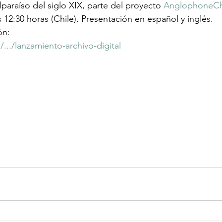
paraíso del siglo XIX, parte del proyecto 
AnglophoneCh
as 12:30 horas (Chile). Presentación en español y inglés. 
ón:
l/.../lanzamiento-archivo-digital