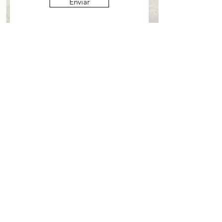
Enviar
info@mysite.com
Share
© 2023 por Remo Art Gallery
Orgullosamente creado con
Wix.com