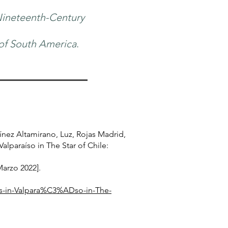
 Nineteenth-Century
 of South America
.
ínez Altamirano, Luz, Rojas Madrid,
Valparaíso in The Star of Chile:
Marzo 2022].
ants-in-Valpara%C3%ADso-in-The-