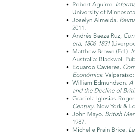
Robert Aguirre.
Informa
University of Minnesota
Joselyn Almeida.
Reima
2011.
Andrés Baeza Ruz,
Cont
era, 1806-1831
(Liverpoo
Matthew Brown (Ed.).
I
Australia: Blackwell Pu
Eduardo Cavieres.
Come
Económica
. Valparaíso
William Edmundson.
A 
and the Decline of Briti
Graciela Iglesias-Roger
Century
. New York & L
John Mayo.
British Me
1987.
Michelle Prain Brice,
Le