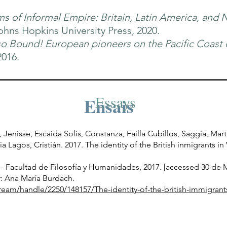
s of Informal Empire: Britain, Latin America, and
Johns Hopkins University Press, 2020.
so Bound! European pioneers on the Pacific Coast
2016.
Essays
Ensais
Jenisse, Escaida Solis, Constanza, Failla Cubillos, Saggia, Mart
Lagos, Cristián. 2017. The identity of the British inmigrants in 
 - Facultad de Filosofía y Humanidades, 2017. [accessed 30 de 
r: Ana María Burdach.
tstream/handle/2250/148157/The-identity-of-the-british-immigr