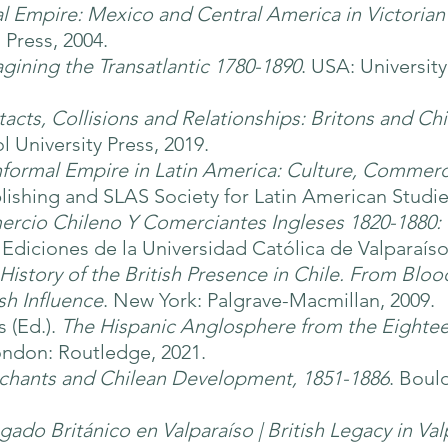
l Empire: Mexico and Central America in Victorian
 Press, 2004.
gining the Transatlantic 1780-1890
. USA: Universi
acts, Collisions and Relationships: Britons and Ch
l University Press, 2019.
nformal Empire in Latin America: Culture, Commerc
blishing and SLAS Society for Latin American Studie
rcio Chileno Y Comerciantes Ingleses 1820-1880: 
: Ediciones de la Universidad Católica de Valparaíso
History of the British Presence in Chile. From Blo
sh Influence
. New York: Palgrave-Macmillan, 2009.
s (Ed.).
The Hispanic Anglosphere from the Eightee
ondon: Routledge, 2021.
rchants and Chilean Development, 1851-1886
. Boul
gado Británico en Valparaíso | British Legacy in Val