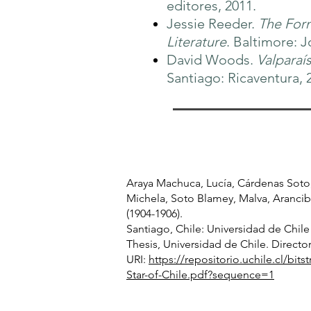
editores, 2011.
Jessie Reeder.
The Form
Literature
. Baltimore: 
David Woods.
Valparaí
Santiago: Ricaventura, 
Araya Machuca, Lucía, Cárdenas Soto, 
Michela, Soto Blamey, Malva, Arancibia 
(1904-1906).
Santiago, Chile: Universidad de Chile
Thesis, Universidad de Chile. Directo
​URI:
https://repositorio.uchile.cl/bi
Star-of-Chile.pdf?sequence=1