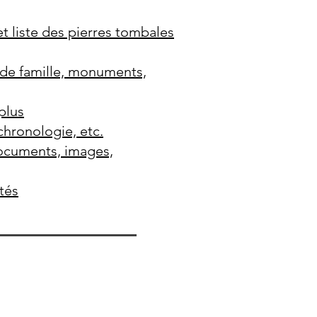
t liste des pierres tombales
s de famille, monuments,
plus
chronologie, etc.
documents, images,
ités