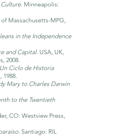
 Culture
. Minneapolis:
ty of Massachusetts-MPG,
ileans in the Independence
e and Capital
. USA, UK,
s, 2008.
Un Ciclo de Historia
, 1988.
ody Mary to Charles Darwin
nth to the Twentieth
der, CO: Westview Press,
paraiso
. Santiago: RIL