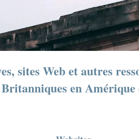
es, sites Web et autres res
s Britanniques en Amérique