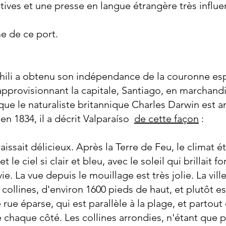
tives et une presse en langue étrangère très influe
me de ce port.
Chili a obtenu son indépendance de la couronne esp
approvisionnant la capitale, Santiago, en marchan
e le naturaliste britannique Charles Darwin est arr
 1834, il a décrit Valparaíso
de cette façon
:
issait délicieux. Après la Terre de Feu, le climat éta
 le ciel si clair et bleu, avec le soleil qui brillait f
ie. La vue depuis le mouillage est très jolie. La vill
llines, d'environ 1600 pieds de haut, et plutôt esc
e éparse, qui est parallèle à la plage, et partout 
 chaque côté. Les collines arrondies, n'étant que 