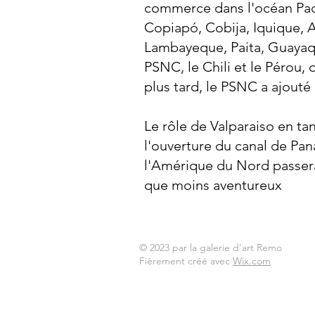
commerce dans l'océan Paci
Copiapó, Cobija, Iquique, Ar
Lambayeque, Paita, Guayaqu
PSNC, le Chili et le Pérou,
plus tard, le PSNC a ajouté
Le rôle de Valparaiso en ta
l'ouverture du canal de Pan
l'Amérique du Nord passera
que moins aventureux
© 2023 par la galerie d'art Remo
Fièrement créé avec
Wix.com