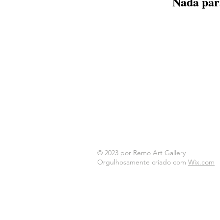
Nada par
© 2023 por Remo Art Gallery
Orgulhosamente criado com
Wix.com