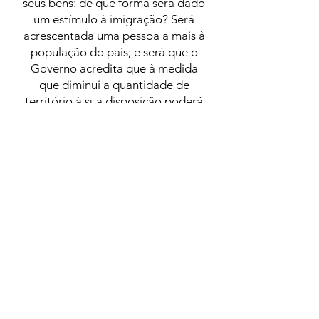
seus bens: de que forma será dado
um estímulo à imigração? Será
acrescentada uma pessoa a mais à
população do país; e será que o
Governo acredita que à medida
que diminui a quantidade de
território à sua disposição poderá
oferecer melhores incentivos aos
estrangeiros para virem
estabelecer-se? A noção de
imigração do governo é
certamente original, e é
maravilhosa ilustração do
princípio de compensação
popularmente conhecido como
"roubar Pedro para pagar Paulo".
VWCM 10 de março de 1868, nº 28,
p. 3